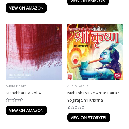
VIEW ON AMAZON
out
Rated
of
0
VIEW ON AMAZON
5
out
of
5
Audio Books
Audio Books
Mahabharata Vol 4
Mahabharat ke Amar Patra :
Yogiraj Shri Krishna
Rated
0
VIEW ON AMAZON
out
Rated
of
0
VIEW ON STORYTEL
5
out
of
5