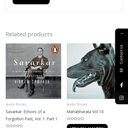
Related products
→
Contact Us
Audio Books
Audio Books
Savarkar: Echoes of a
Mahabharata Vol 10
Forgotton Past, Vol. 1: Part 1
Rated
0