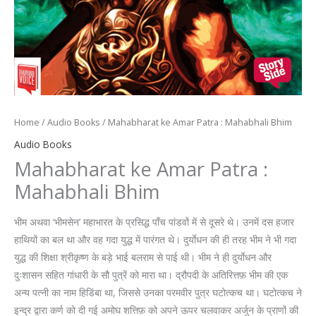
Home
/
Audio Books
/ Mahabharat ke Amar Patra : Mahabhali Bhim
Audio Books
Mahabharat ke Amar Patra :
Mahabhali Bhim
भीम अथवा ‘भीमसेन’ महाभारत के प्रसिद्ध पाँच पांडवों में से दूसरे थे। उनमें दस हजार
हाथियों का बल था और वह गदा युद्ध में पारंगत थे। दुर्याेधन की ही तरह भीम ने भी गदा
युद्ध की शिक्षा श्रीकृष्ण के बड़े भाई बलराम से पाई थी। भीम ने ही दुर्याेधन और
दुःशासन सहित गांधारी के सौ पुत्रें को मारा था। द्रौपदी के अतिरित्तफ़ भीम की एक
अन्य पत्नी का नाम हिडिंबा था, जिससे उनका परमवीर पुत्र घटोत्कच था। घटोत्कच ने
इन्द्र द्वारा कर्ण को दी गई अमोघ शत्तिफ़ को अपने ऊपर चलवाकर अर्जुन के प्राणों की